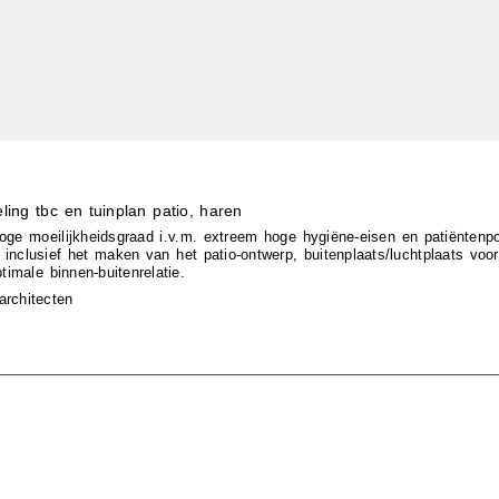
eling tbc en tuinplan patio, haren
ge moeilijkheidsgraad i.v.m. extreem hoge hygiëne-eisen en patiëntenpo
inclusief het maken van het patio-ontwerp, buitenplaats/luchtplaats voo
timale binnen-buitenrelatie.
rchitecten